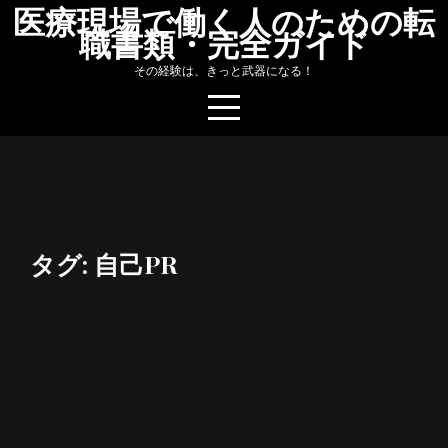
Skip
医療現場で働く人のための転
職書類・完全ガイド
to
content
その経験は、きっと武器になる！
タグ:
自己PR