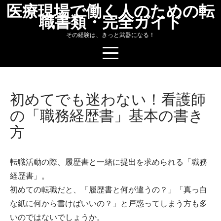
Skip
医療現場で働く人のための転
職書類・完全ガイド
to
content
その経験は、きっと武器になる！
初めてでも迷わない！看護師
の「職務経歴書」基本の書き
方
転職活動の際、履歴書と一緒に提出を求められる「職務
経歴書」。
初めての転職だと、「履歴書と何が違うの？」「真っ白
な紙に何から書けばいいの？」と戸惑ってしまう方も多
いのではないでしょうか。