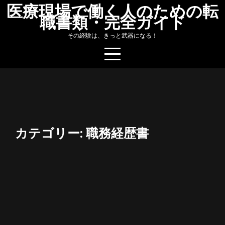
Skip
医療現場で働く人のための転
職書類・完全ガイド
to
content
その経験は、きっと武器になる！
カテゴリー:
職務経歴書